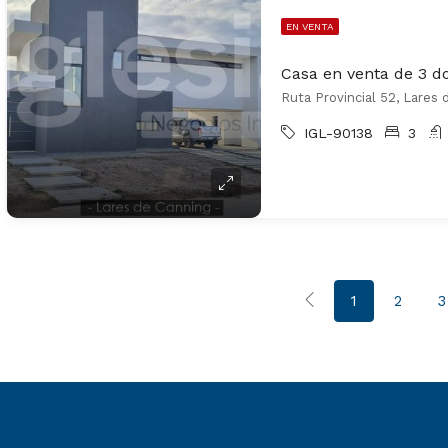
EN VENTA
Ruta Provincial 52, Lares 
IGL-90138
3
1
2
3