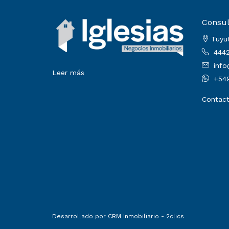
Consul
Tuyut
4442
info
Leer más
+549
Contac
Desarrollado por
CRM Inmobiliario - 2clics