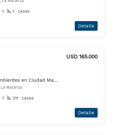
s, La Matanza
1
1
CASAS
Detalle
USD 165.000
Casa en venta de 4 ambientes en Ciudad Madero
 La Matanza
1
211
CASAS
Detalle