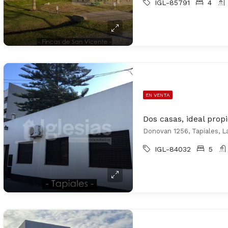
IGL-85791
4
EN VENTA
Dos casas, ideal prop
Donovan 1256, Tapiales, L
IGL-84032
5