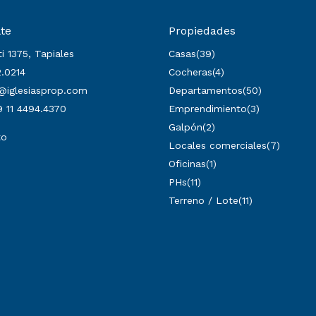
te
Propiedades
i 1375, Tapiales
Casas
(39)
.0214
Cocheras
(4)
@iglesiasprop.com
Departamentos
(50)
 11 4494.4370
Emprendimiento
(3)
Galpón
(2)
to
Locales comerciales
(7)
Oficinas
(1)
PHs
(11)
Terreno / Lote
(11)