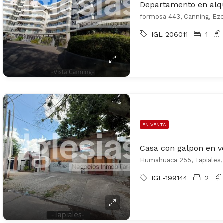
formosa 443, Canning, Eze
IGL-206011
1
EN VENTA
Casa con galpon en v
Humahuaca 255, Tapiales, 
IGL-199144
2