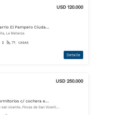
USD 120.000
Muy bonita casa en Barrio El Pampero Ciudad Evita
ita, La Matanza
2
71
CASAS
Detalle
USD 250.000
Casa en venta de 4 dormitorios c/ cochera en Fincas de San Vicente
Avenida Juan Pablo II 1599 san vicente, Fincas de San Vicente, San Vicente