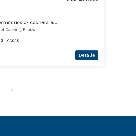
Casa en venta de 3 dormitorios c/ cochera en Lares del Canning
del Canning, Ezeiza
3
CASAS
Detalle