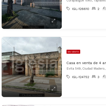
Curapaligüe 1060, Tapiale
IGL-126610
2
EN VENTA
Evita 549, Ciudad Madero,
IGL-124752
3