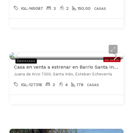
IGL-145087
3
2
150.00
CASAS
USD 325.000
EN VENTA
DESTACADA
Casa en venta a estrenar en Barrio Santa Inés Canning
Juana de Arco 7300, Santa Inés, Esteban Echeverría
IGL-127318
3
4
179
CASAS